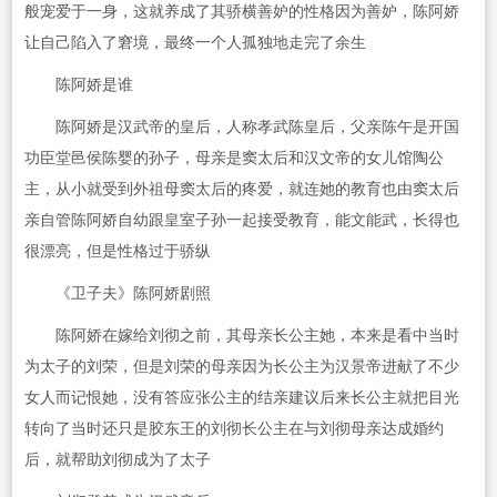
般宠爱于一身，这就养成了其骄横善妒的性格因为善妒，陈阿娇
让自己陷入了窘境，最终一个人孤独地走完了余生
陈阿娇是谁
陈阿娇是汉武帝的皇后，人称孝武陈皇后，父亲陈午是开国
功臣堂邑侯陈婴的孙子，母亲是窦太后和汉文帝的女儿馆陶公
主，从小就受到外祖母窦太后的疼爱，就连她的教育也由窦太后
亲自管陈阿娇自幼跟皇室子孙一起接受教育，能文能武，长得也
很漂亮，但是性格过于骄纵
《卫子夫》陈阿娇剧照
陈阿娇在嫁给刘彻之前，其母亲长公主她，本来是看中当时
为太子的刘荣，但是刘荣的母亲因为长公主为汉景帝进献了不少
女人而记恨她，没有答应张公主的结亲建议后来长公主就把目光
转向了当时还只是胶东王的刘彻长公主在与刘彻母亲达成婚约
后，就帮助刘彻成为了太子