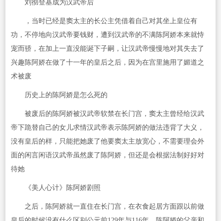
刘彻登基成为汉武帝后
，当时已经是窦太主的长公主凭借着自己对其坐上皇位有
功，不停地向汉武帝要钱财，遭到汉武帝的不满陈阿娇本来就恃
宠而骄，在加上一直没能诞下子嗣，让汉武帝慢慢地对其失去了
兴趣陈阿娇在做了十一年的皇后之后，因为在宫里施用了媚道之
术被废
历史上的陈阿娇是怎么死的
被废后的陈阿娇被汉武帝软禁在长门宫，窦太主曾经给汉武
帝下跪替自己的女儿求情汉武帝表示陈阿娇的做法违背了大义，
没有皇后的样，只能把她废了他要窦太主放宽心，不需要理会外
面的闲言闲语汉武帝虽然废了陈阿娇，但还是会根据法制好好对
待她
《美人心计》陈阿娇剧照
之后，陈阿娇就一直住在长门宫，在衣食起居方面跟以前做
皇后的时候没有什么区别公元前129年与116年，陈阿娇的父亲和