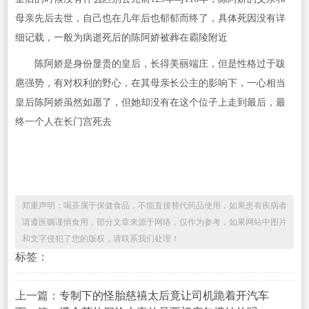
母亲先后去世，自己也在几年后也郁郁而终了，具体死因没有详
细记载，一般为病逝死后的陈阿娇被葬在霸陵附近
陈阿娇是身份显贵的皇后，长得美丽端庄，但是性格过于跋
扈强势，有对权利的野心，在其母亲长公主的影响下，一心相当
皇后陈阿娇虽然如愿了，但她却没有在这个位子上走到最后，最
终一个人在长门宫死去
郑重声明：喝茶属于保健食品，不能直接替代药品使用，如果患有疾病者
请遵医嘱谨慎食用，部分文章来源于网络，仅作为参考，如果网站中图片
和文字侵犯了您的版权，请联系我们处理！
标签：
上一篇：
专制下的怪胎慈禧太后竟让司机跪着开汽车