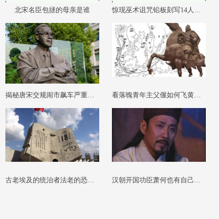
北宋名臣包拯的母亲是谁
惊现巫术诅咒铅板刻写14人姓名
揭秘唐宋交规闹市飙车严重者可判流放
看落魄青年主父偃如何飞黄腾达一年升官
古老埃及的统治者法老的恐怖绝命诅咒
汉朝开国功臣萧何也有自己无奈自污以表