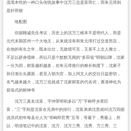
流氓本性的一种口头传统故事中沈万三总是富而仁，而朱元璋则
是奸而狠
络配图
但据顾诚先生考证，历史上的沈万三根本不是明代人，而是
元代末期苏州一个大地主，从来就没有和朱元璋打过交道而且，
在他的有生之年，既未出仕，无政绩可言，又算不上文人雅士，
不足以跻身儒林，所以只是个默默无闻的“多田翁”明朝以降，沈家
一分为四，财富越积越多，在朱元璋推行的粮长制度下，沈家子
孙日渐出头露面，甚至入朝为官，加上同文人的交往日益密切，
名气越来越大，沈万三也就成了沈家财富的代名词，逐渐神化为
箭垛式的财神爷
沈万三真名沈富，字仲荣明初多以“万”字称呼乡里巨
富，“三”字则是沈富在兄弟中的排行，沈富弟弟沈贵就叫沈万四据
说洪武初年每县分人为“哥畸郎官秀”五等，哥最下，秀最上，所
以，明清笔记中的沈富、沈万、沈万三秀、沈秀、万三秀、三