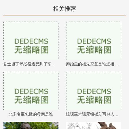
相关推荐
君士坦丁堡战役遭受到了军队的疯狂劫掠
秦始皇的祖先究竟是谁远祖有可能是吕尚
北宋名臣包拯的母亲是谁
惊现巫术诅咒铅板刻写14人姓名