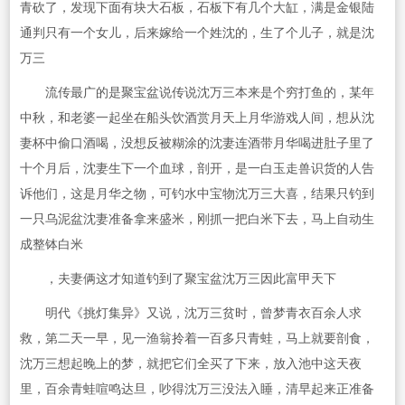
青砍了，发现下面有块大石板，石板下有几个大缸，满是金银陆
通判只有一个女儿，后来嫁给一个姓沈的，生了个儿子，就是沈
万三
流传最广的是聚宝盆说传说沈万三本来是个穷打鱼的，某年
中秋，和老婆一起坐在船头饮酒赏月天上月华游戏人间，想从沈
妻杯中偷口酒喝，没想反被糊涂的沈妻连酒带月华喝进肚子里了
十个月后，沈妻生下一个血球，剖开，是一白玉走兽识货的人告
诉他们，这是月华之物，可钓水中宝物沈万三大喜，结果只钓到
一只乌泥盆沈妻准备拿来盛米，刚抓一把白米下去，马上自动生
成整钵白米
，夫妻俩这才知道钓到了聚宝盆沈万三因此富甲天下
明代《挑灯集异》又说，沈万三贫时，曾梦青衣百余人求
救，第二天一早，见一渔翁拎着一百多只青蛙，马上就要剖食，
沈万三想起晚上的梦，就把它们全买了下来，放入池中这天夜
里，百余青蛙喧鸣达旦，吵得沈万三没法入睡，清早起来正准备