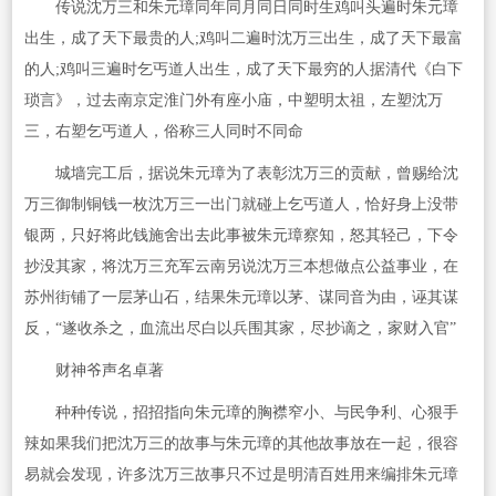
传说沈万三和朱元璋同年同月同日同时生鸡叫头遍时朱元璋
出生，成了天下最贵的人;鸡叫二遍时沈万三出生，成了天下最富
的人;鸡叫三遍时乞丐道人出生，成了天下最穷的人据清代《白下
琐言》，过去南京定淮门外有座小庙，中塑明太祖，左塑沈万
三，右塑乞丐道人，俗称三人同时不同命
城墙完工后，据说朱元璋为了表彰沈万三的贡献，曾赐给沈
万三御制铜钱一枚沈万三一出门就碰上乞丐道人，恰好身上没带
银两，只好将此钱施舍出去此事被朱元璋察知，怒其轻己，下令
抄没其家，将沈万三充军云南另说沈万三本想做点公益事业，在
苏州街铺了一层茅山石，结果朱元璋以茅、谋同音为由，诬其谋
反，“遂收杀之，血流出尽白以兵围其家，尽抄谪之，家财入官”
财神爷声名卓著
种种传说，招招指向朱元璋的胸襟窄小、与民争利、心狠手
辣如果我们把沈万三的故事与朱元璋的其他故事放在一起，很容
易就会发现，许多沈万三故事只不过是明清百姓用来编排朱元璋