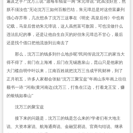
遍及之乎?”沈万三说:“愿每军犒金一两”朱元璋说:“此虽汝好意，然
朕不须汝也”无论沈万三如何百般巴结，朱元璋总是对这些富豪列
强心存芥蒂，几次想杀了沈万三这事在《明史·高皇后传》中也有
记载，马皇后曾劝朱元璋说，这人虽然富可敌国，可也没做什么
违法乱纪的事，还是让他自生自灭的好但朱元璋总不甘心，最后
还是找个借口把他流放到云南去了
那么，沈万三的钱多到什么地步呢?民间传说沈万三的家当大
得不得了，前门在上海滩，后门在无锡惠泉山，昆山只是他家的
大门槛自明中叶以来，江南百姓就把沈万三当成平民财神，到了
正月初五，许多人家都会张贴“沈万三聚宝盆”年画山东年画上往往
额书一诗:“河南(黄河南边)沈万三，打鱼在江边，打着龙王宝，赚
的银钱如泰山”
沈万三的聚宝盆
接下来的问题是，沈万三的钱是怎么来的?学者们有大地主
说、大资本家说、航海通商说、金融贸易说、官商勾结说、继承