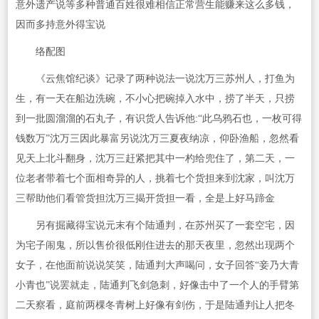
意外遗产说等多种普通百姓很难相信正常营生能赚来这么多钱，
因而多持意外得宝说
络配图
《云焦馆纪谈》记录了两种说法一说沈万三苏州人，打鱼为
生，有一天在船边洗碗，不小心把碗掉入水中，捞了半天，只捞
到一批圆溜溜的石丸子，有识货人告诉他:“此乌鸦石也，一枚可得
钱数万”沈万三因此暴富另说沈万三夏夜纳凉，仰卧渔船，忽然看
见天上北斗翻身，沈万三赶紧把其中一杓给兜住了，第二天，一
位老者带着七个面相奇异的人，挑着七个货担来到沈家，叫沈万
三帮助他们看管货担沈万三揭开货担一看，全是上好马蹄金
另有掘藏得宝说元末有个陆通判，在苏州买了一套空宅，因
为宅子闹鬼，所以售价很低刚住进去的那天夜里，忽然出现两个
女子，在他面前说说笑笑，陆通判大声喝问，女子回答“妾乃大青
小青也”说罢就走，陆通判飞剑急刺，好像击中了一个人的手臂第
二天察看，庭前两棵冬青树上好像有剑伤，于是陆通判让人把冬