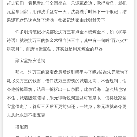
赶走它们，看见青蛙们全围坐在一只泥瓦盆边，觉得奇怪，就把
瓦盆拿回家，用作洗手盆有一天，沈妻洗手时掉下一个银记，结
果泥瓦盆迅速克隆了满满一盆银记沈家由此财雄天下
许多明清笔记小说都说沈万三有点金术或炼金术，如《柳亭
诗话》就说沈万三的炼金术得自张三丰，其中有一句叫“百八火神
耕夜月”，而所谓聚宝盆，其实就是用来炼金的鼎器
聚宝盆招灾惹祸
那么，沈万三的聚宝盆最后落到哪里去了呢?传说朱元璋为了
耗尽沈万三的钱财，借口沈万三资筑的城墙太高，不合规制，命
令他拆掉重筑，结果一拆拆出一口泉眼，此泉通海，怎么堵也堵
不住，城墙随筑随塌，朱元璋听说聚宝盆可塞泉眼，便将沈家聚
宝盆借走了，答应三天后五更前归还，一转身，朱元璋就命令更
夫从此永远不报五更
络配图