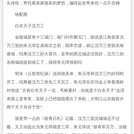
头传统，寄托着发家致富的梦想，编排起皇帝来也一点不含糊
络配图
白衣天子沈万三
金陵城原有十三城门，南门叫作聚宝门，据说是江南首富沈
万三筑的朱元璋定鼎南京之初，国库空虚，就让沈万三资筑东南
诸城，结果沈万三好大喜功，皇帝的西北城还没筑好，沈万三的
东南城就提前竣工了，搞得朱元璋很郁闷
明末《云焦馆纪谈》说得很具体，朱元璋和沈万三约好同时
开工，结果被沈万三抢先三天完工，朱元璋在庆功会上举着酒杯
对他说:“古有白衣天子一说，号称素封，你就是个白衣天子”这话
表面上是夸奖，实际上已经隐隐透出了杀机，大明江山岂能容许
两个天子并存于世?
据更早一点的《留青日札》记载，沈万三筑完城墙还不过
瘾，又主动提出为朱元璋犒赏三军，朱元璋说:“朕有军百万，汝能