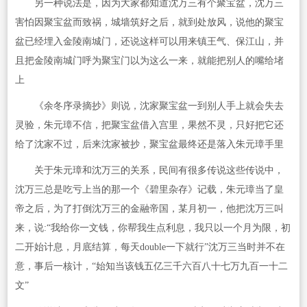
另一种说法是，因为大家都知道沈万三有个聚宝盆，沈万三
害怕因聚宝盆而致祸，城墙筑好之后，就到处放风，说他的聚宝
盆已经埋入金陵南城门，还说这样可以用来镇王气、保江山，并
且把金陵南城门呼为聚宝门以为这么一来，就能把别人的嘴给堵
上
《余冬序录摘抄》则说，沈家聚宝盆一到别人手上就会失去
灵验，朱元璋不信，把聚宝盆借入宫里，果然不灵，只好把它还
给了沈家不过，后来沈家被抄，聚宝盆最终还是落入朱元璋手里
关于朱元璋和沈万三的关系，民间有很多传说这些传说中，
沈万三总是吃亏上当的那一个《碧里杂存》记载，朱元璋当了皇
帝之后，为了打倒沈万三的金融帝国，某月初一，他把沈万三叫
来，说:“我给你一文钱，你帮我生点利息，我只以一个月为限，初
二开始计息，月底结算，每天double一下就行”沈万三当时并不在
意，事后一核计，“始知当该钱五亿三千六百八十七万九百一十二
文”