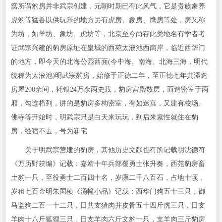
窝所谓豹房并非武宗创建，元朝时期已有此风气，它是贵族豢养
虎豹等猛兽以供玩乐的地方另有虎房、象房、鹰房等处，房又称
为坊，如羊坊、象坊、虎坊等，北京至今尚存此类地名有学者考
证武宗兴建的豹房原址在皇城的西苑太液池西南岸，临近西华门
的地方，即今天的北海公园西面(今中海、南海、北海三海，明代
统称为太液池)明武宗豹房，始修于正德二年，至正德七年共添造
房屋200余间，耗银24万余两史载，豹房宫殿数层，而造密室于两
厢，勾连栉列，讲的是豹房多构密室，有如迷宫，又建有校场、
佛寺等开始时，明武宗只是白天来玩玩，到后来索性就住在豹
房，经宿不去，号为新宅
关于明武宗营建的豹房，其他历史文献也有所记载明沈德符
《万历野获编》记载：嘉靖十年兵部覆勇士张升奏，西苑豹房畜
土豹一只，至役勇士二百四十名，岁廪二千八百石，占地十顷，
岁租七百金明朱国桢《涌幢小品》记载：西华门狗五十三只，御
马监狗二百一十二只，日共支猪肉并皮骨五十四斤虎三只，日支
羊肉十八斤狐狸三只，日支羊肉六斤文豹一只，支羊肉三斤豹房