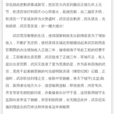
宗也就此把豹房看成新宅，把后宫大内丢到脑后正德九年上元
节，乾清宫张灯时因不小心而着火，延烧宫殿，自二漏至天明，
乾清宫一下皆成灰烬当火势盛时，武宗还在豹房，回头望去，光
焰烘烘，武宗竟笑道：好一棚大烟火!
武宗荒淫奢靡的生活，使得国家财政支出剧增皇室为了增加
收入，不断扩充庄田，曾经弄得京城近郊都骚动起来武宗则用卖
官鬻爵的办法增加收入正德二年，修缮南海子等处工程的经费不
足，工部奏请出卖官爵，武宗批准了正德三年，军饷不足，有人
提出出卖官爵，武宗又批准了更为荒唐的是，作为富有四海的武
宗，竟然干起索贿受贿的勾当据明陈洪谟《继世纪闻》记载，正
德时，武宗听信刘瑾之言，收取中官贿赂，将天下镇守(太监)取
回，新用者论地方大小，借贷银两进献，即得差用，内官韦兴、
齐玄等皆先朝犯赃问发，亦夤缘差出分守于是，这些新用镇守太
监因向皇帝送了贿赂，所至剥削民财，全无顾忌此外，武宗还实
施刘瑾提出的罚米法和停发各边年例银两