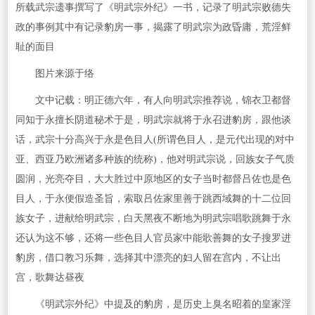
所载武宗遗事撰写了《明武宗外纪》一书，记录了明武宗败德失
政的事例其中有记录豹房一事，揭露了明武宗为政昏庸，荒淫鲜
耻的面目
图片来源于络
文中记载：明正德六年，有人向明武宗推荐说，锦衣卫都督
同知于永擅长阴道秘术于是，明武宗就将于永召进豹房，跟他谈
话，武宗十分高兴于永是色目人(所谓色目人，是元代出现的对中
亚、西亚乃欧洲诸多种族的统称)，他对明武宗说，回族女子气质
圆润，光亮夺目，大大胜过中原地区的女子当时都督吕佐也是色
目人，于永便假造圣旨，索取吕佐家里善于跳西域舞的十二位回
族女子，进献给明武宗，白天黑夜不断地为明武宗唱歌跳舞于永
还认为这不够，还将一些色目人官员家中能歌善舞的女子搜罗进
豹房，借口教习乐舞，选择其中漂亮的妇人留在宫内，不让出
宫，歌舞达昼夜
《明武宗外纪》中提及的豹房，是历史上臭名昭着的皇家淫