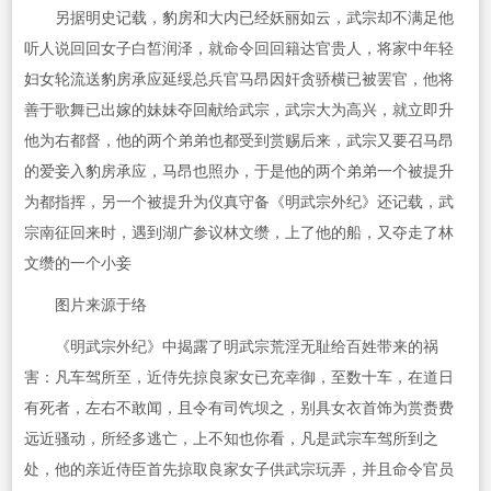
另据明史记载，豹房和大内已经妖丽如云，武宗却不满足他
听人说回回女子白皙润泽，就命令回回籍达官贵人，将家中年轻
妇女轮流送豹房承应延绥总兵官马昂因奸贪骄横已被罢官，他将
善于歌舞已出嫁的妹妹夺回献给武宗，武宗大为高兴，就立即升
他为右都督，他的两个弟弟也都受到赏赐后来，武宗又要召马昂
的爱妾入豹房承应，马昂也照办，于是他的两个弟弟一个被提升
为都指挥，另一个被提升为仪真守备《明武宗外纪》还记载，武
宗南征回来时，遇到湖广参议林文缵，上了他的船，又夺走了林
文缵的一个小妾
图片来源于络
《明武宗外纪》中揭露了明武宗荒淫无耻给百姓带来的祸
害：凡车驾所至，近侍先掠良家女已充幸御，至数十车，在道日
有死者，左右不敢闻，且令有司饩坝之，别具女衣首饰为赏赉费
远近骚动，所经多逃亡，上不知也你看，凡是武宗车驾所到之
处，他的亲近侍臣首先掠取良家女子供武宗玩弄，并且命令官员