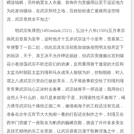
赠送钱粮，另外购置女人衣服、首饰作为赏赐用以至于远近地方
为此发动骚动，在武宗所经之地，百姓纷纷逃亡避难而这些情
况，武宗竟然全不知之!
明武宗朱厚照(1491mdash;1521)，弘治十八年(1505)五月孝宗
病死后登基为皇帝，这时他才十五岁武宗这个小皇帝，登基第二
年便娶了一后二妃，但此后其生活却愈加放纵按照明太祖所定下
的祖训，天子、亲王决不允许狎近娼妓，但武宗竟微服出宫到烟
花小巷游荡武宗不听忠臣们的劝谏，反而重用善于逢迎的大臣和
太监当时朝廷太监刘瑾和马永成等人狼狈为奸，控制朝政，时人
谓之八虎武宗只管自己纵欲享乐，几乎将政事权交给了刘瑾刘瑾
常常乘武宗玩心正浓时去奏事，武宗就将手一挥说道：我用你们
这些人干什么的，却只是来烦我!于是，刘瑾索性也不奏闻了，竭
力诱导武宗玩个痛快正德二年，修缮南海子的工程还没有完成，
准备在次年元宵节大大热闹一番的灯彩还在制作之中，刘瑾又在
西华门营建了一座取名为豹房的巍峨宫殿，挑选了许许多多美女
及技艺精绝的乐工在里面，让武宗昼夜沉湎于歌舞淫逸之中，武