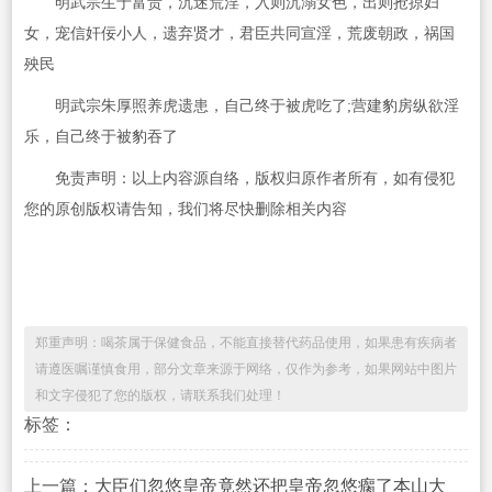
明武宗生于富贵，沉迷荒淫，入则沉溺女色，出则抢掠妇
女，宠信奸佞小人，遗弃贤才，君臣共同宣淫，荒废朝政，祸国
殃民
明武宗朱厚照养虎遗患，自己终于被虎吃了;营建豹房纵欲淫
乐，自己终于被豹吞了
免责声明：以上内容源自络，版权归原作者所有，如有侵犯
您的原创版权请告知，我们将尽快删除相关内容
郑重声明：喝茶属于保健食品，不能直接替代药品使用，如果患有疾病者
请遵医嘱谨慎食用，部分文章来源于网络，仅作为参考，如果网站中图片
和文字侵犯了您的版权，请联系我们处理！
标签：
上一篇：
大臣们忽悠皇帝竟然还把皇帝忽悠瘸了本山大