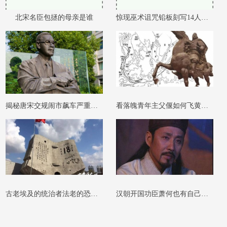
北宋名臣包拯的母亲是谁
惊现巫术诅咒铅板刻写14人姓名
揭秘唐宋交规闹市飙车严重者可判流放
看落魄青年主父偃如何飞黄腾达一年升官
古老埃及的统治者法老的恐怖绝命诅咒
汉朝开国功臣萧何也有自己无奈自污以表