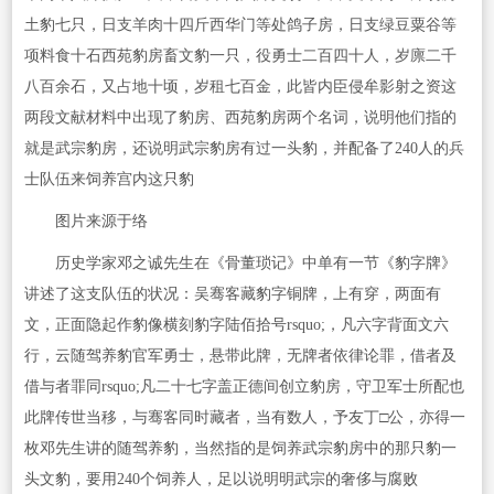
土豹七只，日支羊肉十四斤西华门等处鸽子房，日支绿豆粟谷等
项料食十石西苑豹房畜文豹一只，役勇士二百四十人，岁廪二千
八百余石，又占地十顷，岁租七百金，此皆内臣侵牟影射之资这
两段文献材料中出现了豹房、西苑豹房两个名词，说明他们指的
就是武宗豹房，还说明武宗豹房有过一头豹，并配备了240人的兵
士队伍来饲养宫内这只豹
图片来源于络
历史学家邓之诚先生在《骨董琐记》中单有一节《豹字牌》
讲述了这支队伍的状况：吴骞客藏豹字铜牌，上有穿，两面有
文，正面隐起作豹像横刻豹字陆佰拾号rsquo;，凡六字背面文六
行，云随驾养豹官军勇士，悬带此牌，无牌者依律论罪，借者及
借与者罪同rsquo;凡二十七字盖正德间创立豹房，守卫军士所配也
此牌传世当移，与骞客同时藏者，当有数人，予友丁□公，亦得一
枚邓先生讲的随驾养豹，当然指的是饲养武宗豹房中的那只豹一
头文豹，要用240个饲养人，足以说明明武宗的奢侈与腐败