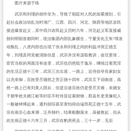
图片来源于络
武宗和刘瑾的胡作非为，导致了朝廷对人民的加紧搜刮，引
起社会政治动乱当时湖广、江西、四川、河北、陕西等地区农民
接连爆发起义，其中四川农民起义历时六年，河北起义军直接威
胁到明朝首都同时，统治集团内部乱象横生，宁夏安化王朱?瑛发
动叛乱，八虎内部也出现了张永和刘瑾之间的利益冲突正德五
年，刘瑾及同党被清除但是，武宗并没有汲取教训，改弦更张，
宦官当权的局面没有改变，武宗也仍然耽于逸乐，继续过着荒淫
的生活正德十三年，武宗三次出巡，一路上，近侍掠夺良家妇女
以充幸御，百姓受尽骚扰之苦正德十四年，武宗又下诏南巡，虽
然一路上已有刘美人陪从，但是沿途百姓仍是受尽灾难，未婚女
子都争抢夫婿江彬等奸臣不时传旨征索财物，郡县长吏竟像犯人
一般被铐缚起来，通判胡琮甚至害怕得自缢而死正德十五年，武
宗在南京心血来潮，泛舟独钓，结果船翻落水，虽被救起，但从
此生病正德十六年三月，武宗在豹房死去，三十一岁，无后