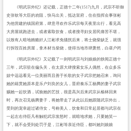
《明武宗外纪》还记载，正德十二年(1517)九月，武宗不听御
史张钦等大臣的劝阻，快马出关，抵达宣府，住在指挥佥事张彬
为他营建的镇国府第，肆意寻欢作乐武宗每天夜里出行，看见高
大房屋就跑进去，或者索取饮食，或者搜寻妇女居民痛苦不堪，
以致有人暗地贿赂奸人江彬求免骚扰后来，将士烧柴缺乏，就强
行拆毁百姓房屋，拿木材当柴烧，使得当地市肆萧然，白昼户闭
《明武宗外纪》又记载了一则明武宗与刘娘娘的轶闻正德十
三年，武宗驻在偏头关，在太原大肆搜索女乐人偶然，在众多乐
妓中远远看见一位美丽而且善于长歌的女子武宗把她召来，询问
她的籍贯她原本是乐户刘良的女儿，晋府奏乐工杨腾的妻子武宗
赐她一起饮酒，试验她的艺技，很是高兴后来武宗从榆林回来
时，再次召见杨腾妻子，将她带走了从此以后她跟随武宗外出，
受到的宠幸超过诸侍女，号称美人，饮食和日常起居都与武宗在
一起左右侍臣凡有触犯武宗发怒时，就暗地求她，只要她笑一
下，就不会受到处罚于是，江彬等亲近侍臣，都叫她刘娘娘