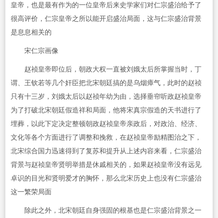
皇帝，也是最有作为的一位皇帝后来史学家们对仁宗盛治给予了
很高评价，仁宗皇帝之所以能开启盛治局面，这与仁宗盛治背景
是息息相关的
宋仁宗画像
赵祯皇帝即位后，朝政大权一直被刘娥太后所掌握当时，丁
谓、王钦若等几个奸臣把北宋朝廷搞的是乌烟瘴气，此时的赵祯
只有十三岁，刘娥太后以赵祯年幼为由，选择垂帘听政赵祯皇帝
为了打破北宋朝廷假造祥和局面，他将宋真宗假造的天书进行了
埋葬，以此下定决定整顿朝政赵祯皇帝亲政后，对政治、经济、
文化等各个方面进行了调整和挽救，在赵祯皇帝励精图治之下，
北宋综合国力迅速得到了复苏和提升从上述内容来看，仁宗盛治
背景与赵祯皇帝贤明举措是休戚相关的，如果赵祯皇帝没有远见
卓识的目光和贤明爱才的胸怀，那么北宋历史上也没有仁宗盛治
这一繁荣局面
除此之外，北宋朝廷自身强固的根基也是仁宗盛治背景之一