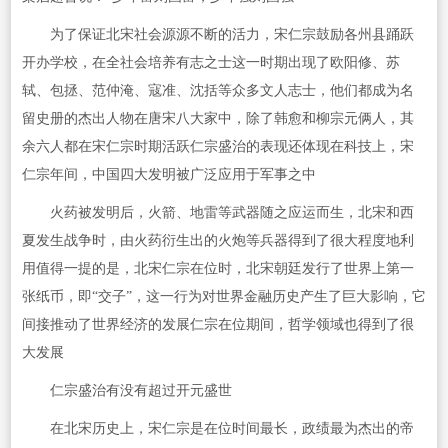
为了保证北宋社会源源不断的活力，宋仁宗鼓励各州县踊跃
开办学校，在全社会培养有志之士这一时期出现了欧阳修、苏
轼、包拯、范仲淹、寇准、沈括等众多文人志士，他们都成为名
留史册的杰出人物在唐宋八大家中，除了韩愈和柳宗元俩人，其
余六人都在宋仁宗时期活跃仁宗盛治的表现还体现在科技上，宋
仁宗年间，中国四大发明被广泛应用于军事之中
火药被发明后，火箭、地雷等武器随之应运而生，北宋和西
夏发生战争时，由火药衍生出的火炮等兵器得到了很大程度地利
用值得一提的是，北宋仁宗在位时，北宋朝廷发行了世界上第一
张纸币，即“交子”，这一行为对世界金融历史产生了巨大影响，它
间接推动了世界经济的发展仁宗在位期间，哲学领域也得到了很
大发展
仁宗盛治有没有超过开元盛世
在北宋历史上，宋仁宗是在位时间最长，政绩最为杰出的帝