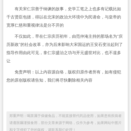
有关宋仁宗善于纳谏的故事，史学工笔之上也多有记载比如
千古贤臣包拯，得以在北宋的政治大环境中为民请命，与皇帝的
宽厚仁慈和重视律法是分不开的
不仅如此，早在仁宗庆历初年，由范仲淹主持的那场名为“庆
历新政”的社会改革，亦为后来影响大宋国运的王安石变法起到了
指导作用由此可见，拿仁宗盛治之功与开元盛世对比，也不遑多
让
免责声明：以上内容源自络，版权归原作者所有，如有侵犯
您的原创版权请告知，我们将尽快删除相关内容
郑重声明：喝茶属于保健食品，不能直接替代药品使用，如果患有疾病者
请遵医嘱谨慎食用，部分文章来源于网络，仅作为参考，如果网站中图片
和文字侵犯了您的版权，请联系我们处理！