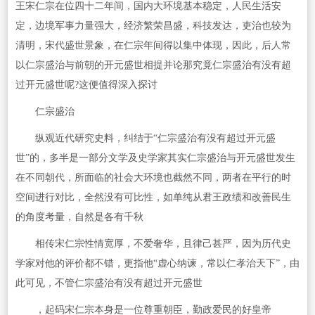
王宋仁宗在位四十二年间，国内大环境基本稳定，人民生活安
定，边境军事力量强大，经济繁荣昌盛，科技发达，吏治也较为
清明，宋代盛世景象，在仁宗年间得以集中体现，因此，后人常
以仁宗盛治与前朝的开元盛世相提并论那究竟仁宗盛治有没有超
过开元盛世呢?这便值得深入探讨
仁宗盛治
纵观近代研究史料，纠结于“仁宗盛治有没有超过开元盛
世”的，多半是一部分文学及史学家其实仁宗盛治与开元盛世发生
在不同朝代，所面临的社会大环境也截然不同，两者在平行的时
空间进行对比，全然没有可比性，如单纯从君王政绩和改善民生
的角度考量，自然是各有千秋
相传宋仁宗性情宽厚，不爱奢华，且律己甚严，因为历代史
学家对他的评价都不错，更指他“虚心纳谏，常以仁孝治天下”，由
此可见，不管仁宗盛治有没有超过开元盛世
，起码宋仁宗本身是一位尊重朝臣，勤政爱民的好皇帝