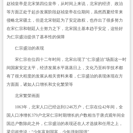
赵祯皇帝是北宋第四位皇帝，从时间上来说，北宋的经济、政治
等方面正处于起步发展阶段赵祯皇帝在位期间，虽然西夏经常来
侵略北宋疆土，但是北宋朝廷为了安定政权，也作出了很多努力
在宋仁宗和朝廷人士努力之下，北宋国土基本趋于安定，这恰好
为仁宗盛治提供了基本性的保障
仁宗盛治的表现
宋仁宗在位四十二年时间，北宋出现了“仁宗盛治”场面这一时
间国家安定太平，经济发展水平蒸蒸日上，文化乃至科学技术都
有了很大程度的发展从相关资料来看，仁宗盛治的表现体现在方
方面面，诸如人口增长和文化繁荣等
北宋繁荣画面
1063年，北宋人口已经达到1246万户，仁宗在位42年间，全
国人口净增长379户北宋仁宗时期增长的户数相当于唐贞观年间全
国总户数除此之外，仁宗盛治的表现还在人才选拔和任用之上，
梁启超曾说：“少年富则国富，少年强则国强”