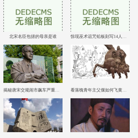
北宋名臣包拯的母亲是谁
惊现巫术诅咒铅板刻写14人姓名
揭秘唐宋交规闹市飙车严重者可判流放
看落魄青年主父偃如何飞黄腾达一年升官