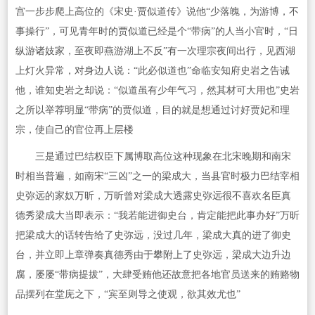
宫一步步爬上高位的《宋史·贾似道传》说他“少落魄，为游博，不
事操行”，可见青年时的贾似道已经是个“带病”的人当小官时，“日
纵游诸妓家，至夜即燕游湖上不反”有一次理宗夜间出行，见西湖
上灯火异常，对身边人说：“此必似道也”命临安知府史岩之告诫
他，谁知史岩之却说：“似道虽有少年气习，然其材可大用也”史岩
之所以举荐明显“带病”的贾似道，目的就是想通过讨好贾妃和理
宗，使自己的官位再上层楼
三是通过巴结权臣下属博取高位这种现象在北宋晚期和南宋
时相当普遍，如南宋“三凶”之一的梁成大，当县官时极力巴结宰相
史弥远的家奴万昕，万昕曾对梁成大透露史弥远很不喜欢名臣真
德秀梁成大当即表示：“我若能进御史台，肯定能把此事办好”万昕
把梁成大的话转告给了史弥远，没过几年，梁成大真的进了御史
台，并立即上章弹奏真德秀由于攀附上了史弥远，梁成大边升边
腐，屡屡“带病提拔”，大肆受贿他还故意把各地官员送来的贿赂物
品摆列在堂庑之下，“宾至则导之使观，欲其效尤也”