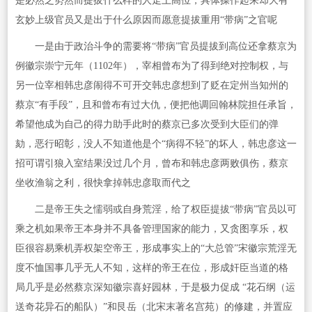
是必然之势然而提拔什么样的人走上高位，具体操作起来却大有
玄妙上级官员又是出于什么原因而愿意提拔重用“带病”之官呢
一是由于政治斗争的需要将“带病”官员提拔到高位还拿蔡京为
例徽宗崇宁元年（1102年），宰相曾布为了得到绝对控制权，与
另一位宰相韩忠彦闹得不可开交韩忠彦想到了贬在定州当知州的
蔡京“有手段”，且和曾布有过大仇，便把他调回翰林院担任承旨，
希望他成为自己的得力助手此时的蔡京已多次受到大臣们的弹
劾，恶行昭彰，没人不知道他是个“病得不轻”的坏人，韩忠彦这一
招可谓引狼入室结果没过几个月，曾布和韩忠彦两败俱伤，蔡京
坐收渔翁之利，很快拿掉韩忠彦取而代之
二是帝王失之懦弱或自身荒淫，给了权臣提拔“带病”官员以可
乘之机如果帝王本身并不具备管理国家的能力，又贪图享乐，权
臣很容易乘机弄权架空帝王，形成事实上的“大总管”宋徽宗荒淫无
度不恤国事几乎无人不知，这样的帝王在位，形成奸臣当道的格
局几乎是必然蔡京深知徽宗喜好园林，于是极力促成 “花石纲（运
送奇花异石的船队）”和艮岳（北宋末著名宫苑）的修建，并置应