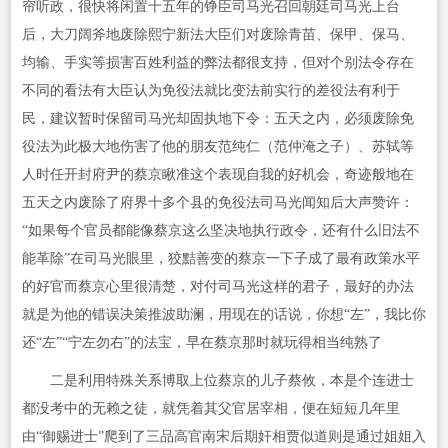
帘听政，很快将闲置十五年的铮臣司马光召回朝廷司马光上台
后，大刀阔斧地废除熙宁新法大臣们对废除青苗、保甲、保马、
均输、手实等损害百姓利益的弊法都很支持，但对个别法令存在
不同的看法有大臣认为免役法就比变法前实行的差役法有利于
民，建议暂时保留司马光却固执地下令：五天之内，必须废除免
役法为此极大地伤害了他的朋友范纯仁（范仲淹之子）、苏轼等
人时任开封府尹的蔡京瞅准这个表现自我的好机会，奇迹般地在
五天之内废除了府界十多个县的免役法司马光闻知后大声赞许：
“如果每个官员都能像蔡京这么坚决地执行政令，还有什么旧法不
能革除”在司马光眼里，狡黠善变的蔡京一下子成了最有政策水平
的好官而蔡京心里很清楚，对付司马光这样的君子，最好的办法
就是为他的错误决策推波助澜，用现在的话说，你想“左”，我比你
还“左”“宁左勿右”的法宝，早在蔡京那时就玩得相当纯熟了
二是利用特殊关系博取上位蔡京的儿子蔡攸，本是个连进士
都没考中的无赖之徒，就凭着其父官居宰相，便在短短几年里
由“御赐进士”爬到了三品高官南宋后期奸相贾似道则是通过姐姐入