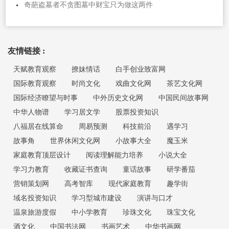
奇葩盗墓者不贪图墓中财宝只为做这两件
友情链接 :
天赋教育观察
撩妹情话
白手创业致富网
国际教育观察
时尚文化
戏曲文化网
茶艺文化网
国际经济瞭望与时事
中外历史文化网
中国民间故事网
中华人物谱
学习居文学
股票投资知识
八福居在线算命
周易预测
科技前沿
遇学习
故事角
世界休闲文化网
小故事大全
魔玉米
家庭教育顶层设计
阅读理解能力培养
小说大全
学习力教育
收藏证书查询
童话故事
研学番茄
营销策划网
高考智库
现代家庭教育
趣学街
域名投资知识
学习型城市建设
演讲与口才
温泉旅游度假
中小学教育
珍珠文化
珠宝文化
酒文化
中国书法网
书画艺术
中华书画网