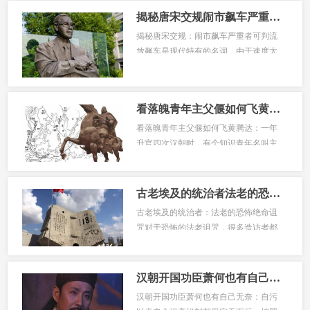
揭秘唐宋交规闹市飙车严重者可判流放
揭秘唐宋交规：闹市飙车严重者可判流
放飙车是现代特有的名词，由于速度太
快，飙车具有一定的危险性，因此我国
刑法规定，在道路上驾驶机动车追逐
竞...
看落魄青年主父偃如何飞黄腾达一年升官四次
看落魄青年主父偃如何飞黄腾达：一年
升官四次汉朝时，有个知识青年名叫主
父偃主父偃是当时的齐国人，混的是齐
国的文化圈可是，他却相当不受齐国
的...
古老埃及的统治者法老的恐怖绝命诅咒
古老埃及的统治者：法老的恐怖绝命诅
咒对于恐怖的法老诅咒，很多造访者都
不以为意然而一个多世纪以来连续发生
的情况，使得人们不得不在咒语面前
感...
汉朝开国功臣萧何也有自己无奈自污以表忠心
汉朝开国功臣萧何也有自己无奈：自污