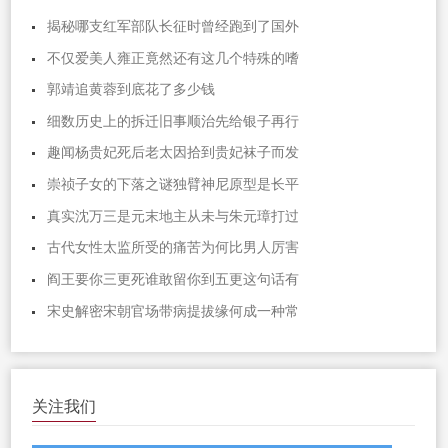
揭秘哪支红军部队长征时曾经跑到了国外
不仅爱美人雍正竟然还有这几个特殊的嗜
郭靖追黄蓉到底花了多少钱
细数历史上的拆迁旧事顺治先给银子再行
趣闻杨贵妃死后老太因拾到贵妃袜子而发
崇祯子女的下落之谜独臂神尼原型是长平
真实沈万三是元末地主从未与朱元璋打过
古代女性太监所受的痛苦为何比男人厉害
阎王要你三更死谁敢留你到五更这句话有
宋史解密宋朝官场带病提拔缘何成一种常
关注我们