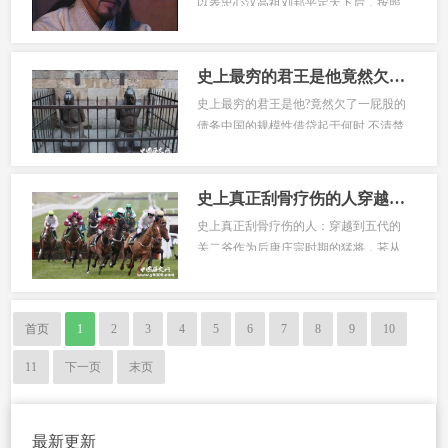
以表忠心汉高祖刘邦平定天下后，按照
惯例，要进行论功封赏在为功臣们排名
时，他把从未带兵打过仗的萧何排在
了...
史上最穷的君王是他竟然欠了一屁股的债务
史上最穷的君王是他?竟然欠了一屁股的
债务中国的规模性借贷起于何时,不清楚,
但在春秋战国时期肯定已很普遍而且古
代中国第一次发行债券,就在战...
史上真正刮骨疗伤的人穿越到五代的关二爷
史上真正刮骨疗伤的人：穿越到五代的
关二爷作为后唐庄宗时期的猛将，苌从
简的出身可谓一般，其祖上世世代代以
屠羊为生不过，也正因为这一祖传职
业...
首页
1
2
3
4
5
6
7
8
9
10
11
下一页
末页
最新更新