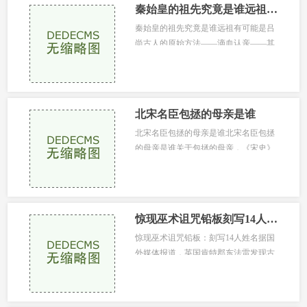
秦始皇的祖先究竟是谁远祖有可能是吕尚
秦始皇的祖先究竟是谁远祖有可能是吕
尚古人的原始方法——滴血认亲——其
可靠率顶多只能达到50%，实际上是自
欺欺人如果秦始皇的生父是吕不韦，...
北宋名臣包拯的母亲是谁
北宋名臣包拯的母亲是谁北宋名臣包拯
的母亲是谁关于包拯的母亲，《宋史》
中对其母亲描述得比较少，但是包拯受
其母亲的教育却很深包拯，在北宋...
惊现巫术诅咒铅板刻写14人姓名
惊现巫术诅咒铅板：刻写14人姓名据国
外媒体报道，英国肯特郡东法雷发现古
代铅板卷，上面刻有14个被诅咒者的名
字发现铅板卷的地方曾经是古罗马...