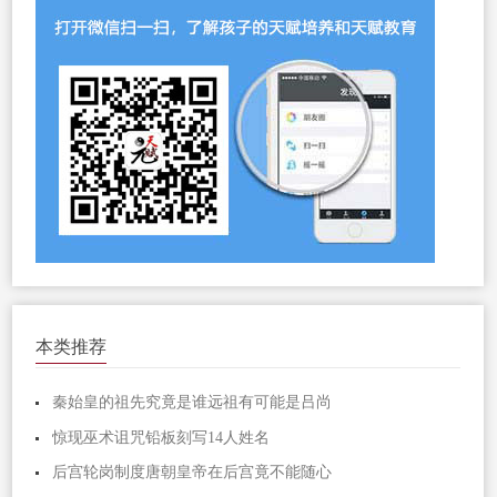
本类推荐
秦始皇的祖先究竟是谁远祖有可能是吕尚
惊现巫术诅咒铅板刻写14人姓名
后宫轮岗制度唐朝皇帝在后宫竟不能随心