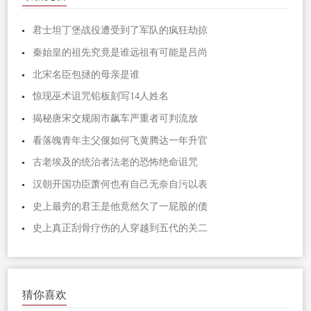
君士坦丁堡战役遭受到了军队的疯狂劫掠
秦始皇的祖先究竟是谁远祖有可能是吕尚
北宋名臣包拯的母亲是谁
惊现巫术诅咒铅板刻写14人姓名
揭秘唐宋交规闹市飙车严重者可判流放
看落魄青年主父偃如何飞黄腾达一年升官
古老埃及的统治者法老的恐怖绝命诅咒
汉朝开国功臣萧何也有自己无奈自污以表
史上最穷的君王是他竟然欠了一屁股的债
史上真正刮骨疗伤的人穿越到五代的关二
猜你喜欢