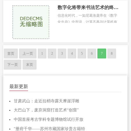
数字化将带来书法艺术的终结时代吗
信息化时代，一如尼葛洛庞帝在《数字
化生存》中所说，计算不再与计算机有
关，它将决定我们的生存。在这场新
技...
首页
上一页
1
2
3
4
5
6
7
8
下一页
末页
最新更新
甘肃武山：走近拉梢寺露天摩崖浮雕
大巴山下，废弃洞窟打造艺术“创窟”
中国首座考古学科专题博物馆试行开放
“册府千华——苏州市藏国家珍贵古籍特