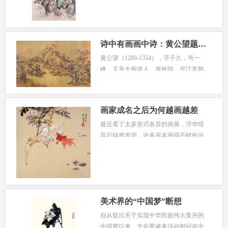
诗中有画画中诗：黄公望题画诗（图）
黄公望（1269-1354），字子久，号一
峰，又号大痴道人。原姓陆，平江常熟
（今属江苏）人。髫龄丧父母，出继温
州平...
画家成名之后为何越画越差
最近看了太多形式各异的画展，浮华喧
嚣后猛然发现，许多原本画得不错的当
代画家均沾染了一些时下拜金、浮夸
社...
美术界的“中国梦”断想
自从提出关于实现中华民族伟大复兴的
中国梦以来，文化界诸多活动都冠在中