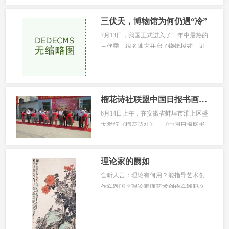
三伏天，博物馆为何仍遇“冷”
7月13日，我国正式进入了一年中最热的
三伏季，很多地方开启了烧烤模式。可
是此时，有媒体报道，山东某地博物
馆...
榴花诗社联盟中国日报书画艺术创作基地在蚌埠淮上揭牌成立
6月14日上午，在安徽省蚌埠市淮上区盛
大举行《榴花诗社》、《中国日报网书
画艺术》、《中国毛体书法家协
会》、...
理论家的阙如
尝听人言：理论有何用？能指导艺术创
作实践吗？理论家懂艺术创作实践吗？
会写字画画吗？这样的疑问不是个
案，...